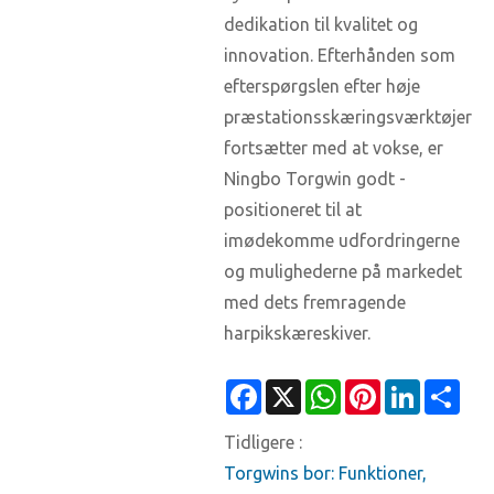
dedikation til kvalitet og
innovation. Efterhånden som
efterspørgslen efter høje
præstationsskæringsværktøjer
fortsætter med at vokse, er
Ningbo Torgwin godt -
positioneret til at
imødekomme udfordringerne
og mulighederne på markedet
med dets fremragende
harpikskæreskiver.
Facebook
X
WhatsApp
Pinterest
LinkedIn
Sha
Tidligere :
Torgwins bor: Funktioner,