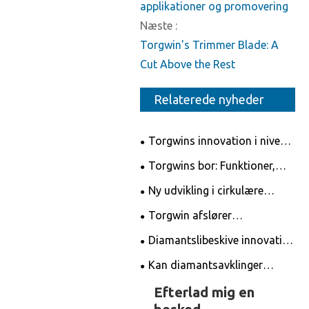
applikationer og promovering
Næste :
Torgwin's Trimmer Blade: A
Cut Above the Rest
Relaterede nyheder
Torgwins innovation i niveau
- revolutionerer markedet for
Torgwins bor: Funktioner,
måleværktøjer
applikationer og promovering
Ny udvikling i cirkulære
savklinger
Torgwin afslører
banebrydende diamantbor til
Diamantslibeskive innovation
uovertrufne boreløsninger
revolutionerer
Kan diamantsavklinger
præcisionsskæring
slibes?
Efterlad mig en