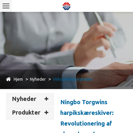
Hjem
Nyheder
Virksomhedsnyheder
Nyheder
Ningbo Torgwins
Produkter
harpikskæreskiver:
Revolutionering af