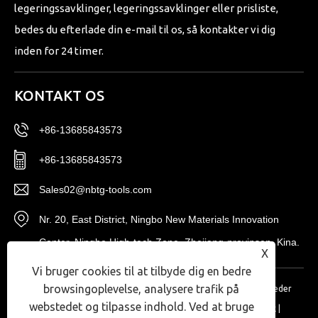
legeringssavklinger, legeringssavklinger eller prisliste,
bedes du efterlade din e-mail til os, så kontakter vi dig
inden for 24 timer.
KONTAKT OS
+86-13685843573
+86-13685843573
Sales02@nbtg-tools.com
Nr. 20, East District, Ningbo New Materials Innovation
Center, Ningbo High-tech Zone, Zhejiang-provinsen, Kina.
X
Vi bruger cookies til at tilbyde dig en bedre
browsingoplevelse, analysere trafik på
Copyright © 2024 Ningbo T-Win Imp.& Exp Co.,Ltd. Alle rettigheder
webstedet og tilpasse indhold. Ved at bruge
forbeholdes.
Links
|
Sitemap
|
RSS
|
XML
|
Privatlivspolitik
|