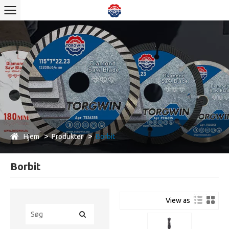
Hjem
Produkter
Borbit
Borbit
View as