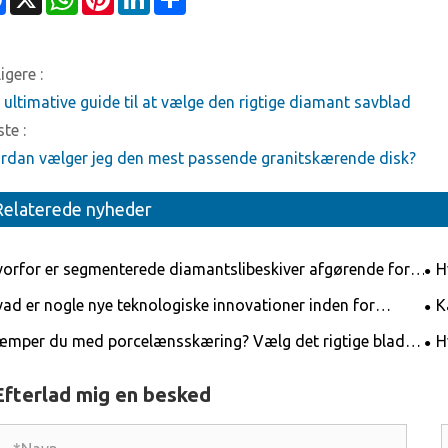
igere :
 ultimative guide til at vælge den rigtige diamant savblad
te :
rdan vælger jeg den mest passende granitskærende disk?
Relaterede nyheder
orfor er segmenterede diamantslibeskiver afgørende for
H
effektiv overfladeforberedelse?
pro
ad er nogle nye teknologiske innovationer inden for
K
mant savklinger?
car
mper du med porcelænsskæring? Vælg det rigtige blad
H
å jobbet gjort let!
dis
Efterlad mig en besked