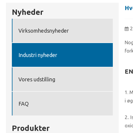
Hvo
Nyheder
2
Virksomhedsnyheder
Nogl
for
Industri nyheder
EN
Vores udstilling
1. M
i ø
FAQ
2..
oxid
Produkter