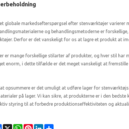
gerbeholdning
Det globale markedsefterspørgsel efter stenværktøjer varierer 
andlingsmaterialerne og behandlingsmetoderne er forskellige, v
ktøjer. Derfor er det vanskeligt for os at lagre et produkt at
er er mange forskellige stilarter af produkter, og hver stil har
et enorm, i dette tilfælde er det meget vanskeligt at fremstille
 at opsummere er det umuligt at udføre lager for stenværktøjspr
terialer på lager. Vi kan sikre, at produkterne er i den bedste 
ktiv styring til at forbedre produktionseffektiviteten og aktual
Facebook
X
WhatsApp
Pinterest
LinkedIn
Share