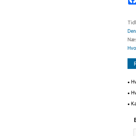
Tidl
Den
Næs
Hvo
Hv
høj
Hv
dia
Kæ
og f