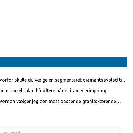
vorfor skulle du vælge en segmenteret diamantsavblad til
fessionel klipning?
an et enkelt blad håndtere både titanlegeringer og
bonfiberkompositter?
vordan vælger jeg den mest passende granitskærende
k?