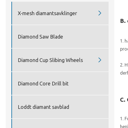

X-mesh diamantsavklinger
B.
Diamond Saw Blade
1. 
prod

Diamond Cup Slibing Wheels
2. 
der
Diamond Core Drill bit
C. 
Loddt diamant savblad
1. 
hen