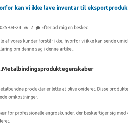
rfor kan vi ikke lave inventar til eksportproduk
025-04-24
2
Efterlad mig en besked
e af vores kunder forstår ikke, hvorfor vi ikke kan sende umidde
klaring om denne sag i denne artikel.
.
Metalbindingsprodukt
egenskaber
etalbundne produkter er lette at blive oxideret. Disse produkter
gede omkostninger.
 Især for professionelle engroskunder, der beskæftiger sig med 
eret.