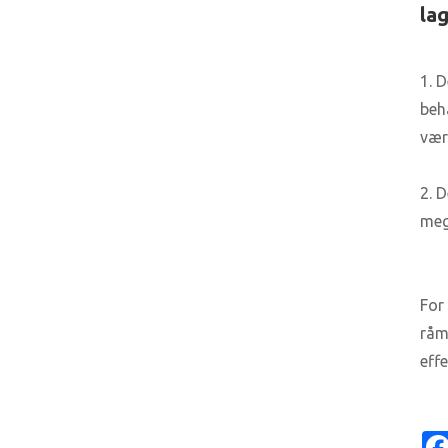
la
1. 
beh
vær
2. D
meg
For
råma
effe