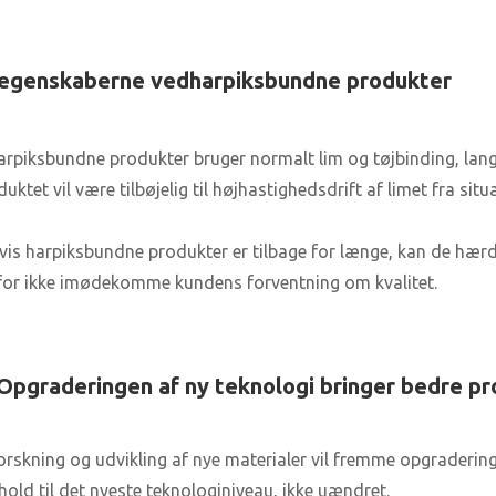
 egenskaberne ved
harpiksbundne produkter
harpiksbundne produkter bruger normalt lim og tøjbinding, lang 
uktet vil være tilbøjelig til højhastighedsdrift af limet fra situ
Hvis harpiksbundne produkter er tilbage for længe, ​​kan de hæ
for ikke imødekomme kundens forventning om kvalitet.
Opgraderingen af ​​ny teknologi bringer bedre pr
Forskning og udvikling af nye materialer vil fremme opgraderin
hold til det nyeste teknologiniveau, ikke uændret.