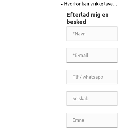
mest passende
Hvorfor kan vi ikke lave
granitskærende disk?
inventar til eksportprodukter?
Efterlad mig en
besked