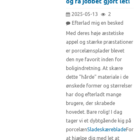
og få jobbet gjort let!
2025-05-13
2
Efterlad mig en besked
Med deres høje æstetiske
appel og stærke præstationer
er porcelænsplader blevet
den nye favorit inden for
boligindretning. At skære
dette "hårde" materiale i de
ønskede former og størrelser
har dog efterladt mange
brugere, der skrabede
hovedet. Bare rolig! I dag
tager vi et dybtgående kig på
porcelæn
Sladeskæreblade
For
at hjælpe dig med let at