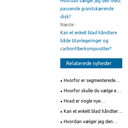
Hvordan vælger jeg den mest
passende granitskærende
disk?
Næste :
Kan et enkelt blad håndtere
både titanlegeringer og
carbonfiberkompositter?
Relaterede nyheder
Hvorfor er segmenterede
diamantslibeskiver afgørende
Hvorfor skulle du vælge en
for højeffektiv
segmenteret diamantsavblad
Hvad er nogle nye
overfladeforberedelse?
til professionel klipning?
teknologiske innovationer
Kan et enkelt blad håndtere
inden for diamant savklinger?
både titanlegeringer og
Hvordan vælger jeg den
carbonfiberkompositter?