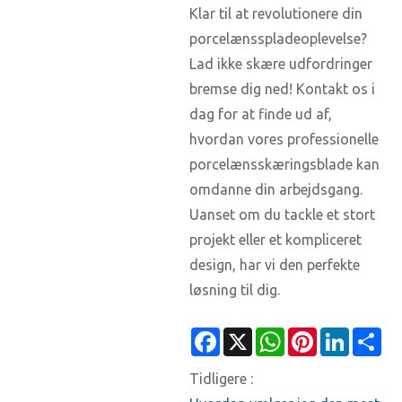
Klar til at revolutionere din
porcelænsspladeoplevelse?
Lad ikke skære udfordringer
bremse dig ned! Kontakt os i
dag for at finde ud af,
hvordan vores professionelle
porcelænsskæringsblade kan
omdanne din arbejdsgang.
Uanset om du tackle et stort
projekt eller et kompliceret
design, har vi den perfekte
løsning til dig.
Facebook
X
WhatsApp
Pinterest
LinkedI
Sh
Tidligere :