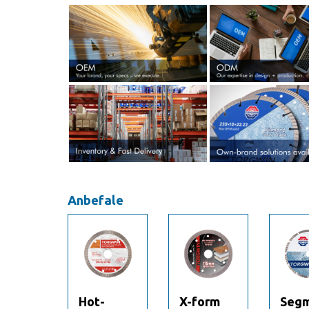
Anbefale
menteret
Hot-
X-form
Segm