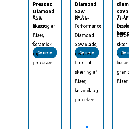
mant
Pressed
Diamond
diam
blad
Diamond
Saw
savb
bo
Brugt til
High-
Turb
d
Saw
Blade
med
kyttende
Blade
besk
mond
skæring af
Performance
Diam
der
tænd
e til
fliser,
Diamond
Blade 

ing af
keramisk
Saw Blade,
skæri
 mere
Se mere
Se mere
Se 
 slags
og
der blev
alle s
miske,
porcelæn.
brugt til
keram
it,
skæring af
granit
r.
fliser,
fliser.
keramik og
porcelæn.