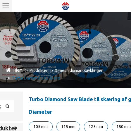
Hjem
Produkter
X-mesh diamantsavklinger
Turbo Diamond Saw Blade
Turbo Diamond Saw Blade til skæring af g
Diameter
105 mm
115 mm
125 mm
150 mm
dukter