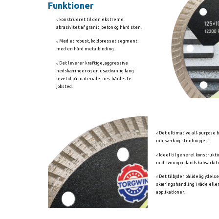
Funktioner
√ konstrueret til den ekstreme
abrasivitet af granit, beton og hård sten.
√ Med et robust, koldpresset segment
med en hård metalbinding.
√ Det leverer kraftige, aggressive
nedskæringer og en usædvanlig lang
levetid på materialernes hårdeste
jobsted.
√ Det ultimative all-purpose bl
murværk og stenhuggeri.
√ Ideel til generel konstrukti
nedrivning og landskabsarkit
√ Det tilbyder pålidelig ydelse
skæringshandling i våde eller
applikationer.