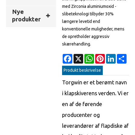
med Zirconia aluminiumoxid -
Nye
slibeteknologi tilbyder 30%
produkter
længere levetid end
konventionelle muligheder, mens
de opretholder aggressiv
skærehandling.
Facebook
X
WhatsApp
Pinterest
LinkedIn
Sha
Produkt beskrivelse
Torgwin er et berømt navn
i klapskiverens verden. Vi er
en af ​​de førende
producenter og
leverandører af flapdiske af