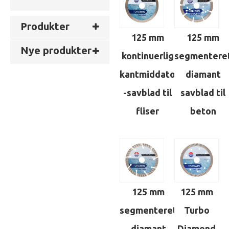
Produkter
125 mm
125 mm
Nye produkter
kontinuerlig
segmentere
kantmiddato
diamant
-savblad til
savblad til
fliser
beton
125 mm
125 mm
segmenteret
Turbo
diamant
Diamond