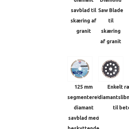
savblad til
Saw Blade
skæring af
til
granit
skæring
af granit
125 mm
Enkelt r
segmenteret
diamantslibn
diamant
til be
savblad med
beskyttende