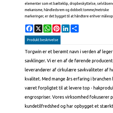
elementer som et bælteklip, dropbeskyttelse, selvlåse
mekanisme, håndledsrem og dobbelt tomme/metriske
markeringer, er det bygget til at håndtere enhver måleo
Facebook
X
WhatsApp
Pinterest
LinkedIn
Share
Produkt beskrivelse
Torgwin er et berømt navn i verden af ​​leger
savklinger. Vi er en af ​​de førende producen
leverandører af cirkulære savkvaliteter af h
kvalitet. Med mange års erfaring i branchen 
været forpligtet til at levere top - hakproduk
engrospriser. Vores virksomhed fokuserer 
kundetilfredshed og har opbygget et stærkt