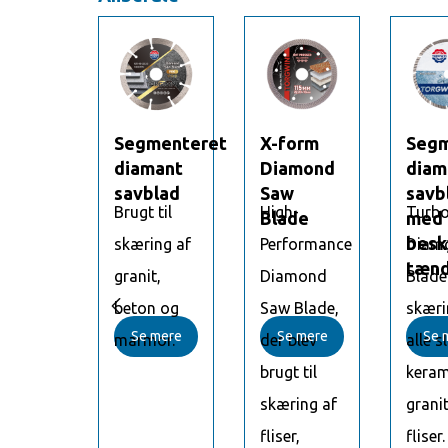
menteret
Segmenteret
X-form
Segm
mant
diamant
Diamond
diam
blad
savblad
Saw
savb
bo
Brugt til
High-
Turb
d
Blade
med
kyttende
besk
mond
skæring af
Performance
Diam
der
tænd
e til
granit,
Diamond
Blade 

ing af
beton og
Saw Blade,
skæri
 mere
Se mere
Se mere
Se 
 slags
marmor.
der blev
alle s
miske,
brugt til
keram
it,
skæring af
granit
r.
fliser,
fliser.