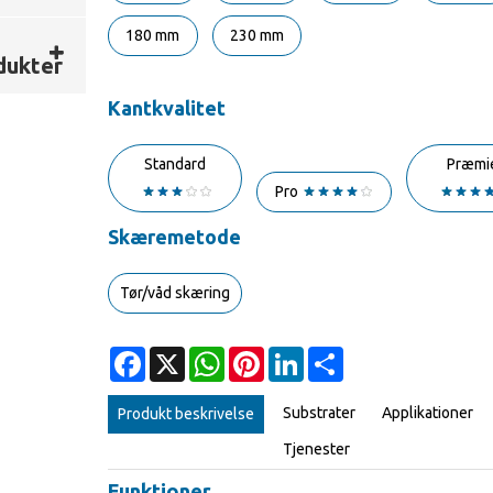
e
180 mm
230 mm
dukter
Kantkvalitet
Standard
Præmi
Pro
Skæremetode
Tør/våd skæring
Facebook
X
WhatsApp
Pinterest
LinkedIn
Share
Substrater
Applikationer
Produkt beskrivelse
Tjenester
Funktioner