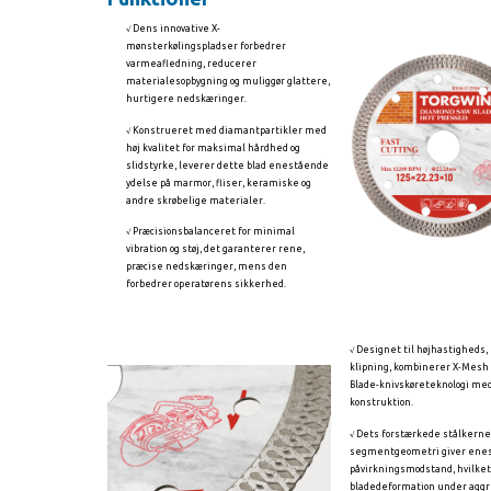
√ Dens innovative X-
mønsterkølingspladser forbedrer
varmeafledning, reducerer
materialesopbygning og muliggør glattere,
hurtigere nedskæringer.
√ Konstrueret med diamantpartikler med
høj kvalitet for maksimal hårdhed og
slidstyrke, leverer dette blad enestående
ydelse på marmor, fliser, keramiske og
andre skrøbelige materialer.
√ Præcisionsbalanceret for minimal
vibration og støj, det garanterer rene,
præcise nedskæringer, mens den
forbedrer operatørens sikkerhed.
√ Designet til højhastigheds, 
klipning, kombinerer X-Mesh
Blade-knivskøreteknologi med
konstruktion.
√ Dets forstærkede stålkerne
segmentgeometri giver ene
påvirkningsmodstand, hvilke
bladedeformation under aggr