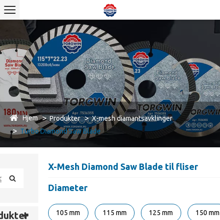
Hjem
Produkter
X-mesh diamantsavklinger
Turbo Diamond Saw Blade
X-Mesh Diamond Saw Blade til fliser
Diameter
105 mm
115 mm
125 mm
150 mm
dukter