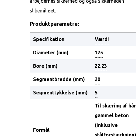
arbejdernes sikkerhed og også sikkerheden i
slibemiljøet.
Produktparametre:
Specifikation
Værdi
Diameter (mm)
125
Bore (mm)
22.23
Segmentbredde (mm)
20
Segmenttykkelse (mm)
5
Til skæring af hå
gammel beton
(inklusive
Formål
stålforstærkning)