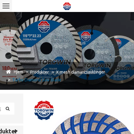
Hjem
Produkter
X-mesh diamantsavklinger
Turbo Diamond Saw Blade
dukter