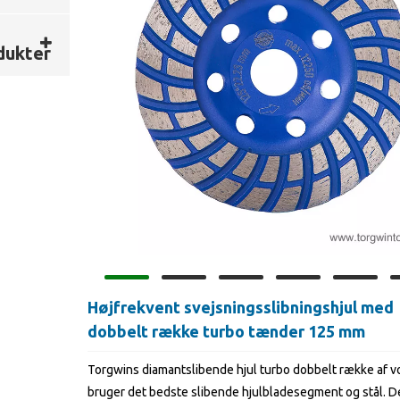
e
dukter
Højfrekvent svejsningsslibningshjul med
dobbelt række turbo tænder 125 mm
Torgwins diamantslibende hjul turbo dobbelt række af v
bruger det bedste slibende hjulbladesegment og stål. D