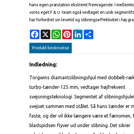
hans egen præstation ekstremt fremragende. I mellemti
vores eget F & U -team også vedtaget en unik segmentfo
har forbedret sin levetid og slibningseffektivitet i høj gra
Facebook
X
WhatsApp
Pinterest
LinkedIn
Share
Produkt beskrivelse
Indledning:
Torgwins diamantslibningshjul med dobbelt-ræ
turbo-tænder-125 mm, vedtager højfrekvent
svejsningsteknologi. Segmentet af slibningshjule
svejset sammen med stålet. Så hans tænder er 
faste, og der vil ikke længere være et fænomen, 
bladspidsen flyver ud under slibning. Det sikrer