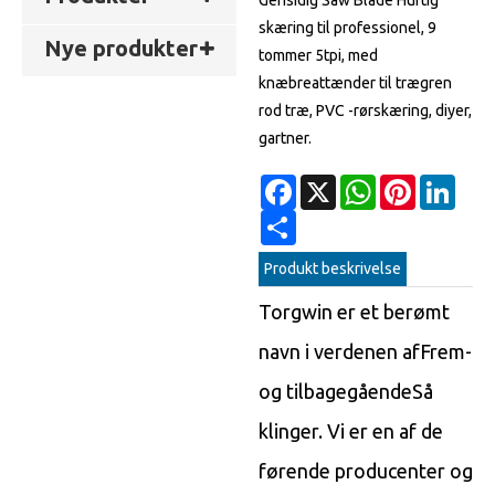
Gensidig Saw Blade Hurtig
skæring til professionel, 9
Nye produkter
tommer 5tpi, med
knæbreattænder til trægren
rod træ, PVC -rørskæring, diyer,
gartner.
Facebook
X
WhatsApp
Pinterest
Linke
Share
Produkt beskrivelse
Torgwin er et berømt
navn i verdenen af
Frem-
og tilbagegående
Så
klinger. Vi er en af ​​de
førende producenter og