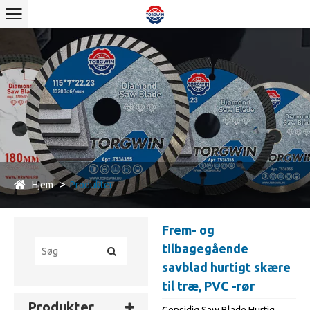
Hjem
Produkter
Frem- og
tilbagegående
savblad hurtigt skære
til træ, PVC -rør
Produkter