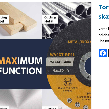
Tor
skæ
Vores 
holdbar
ubesvæ
F