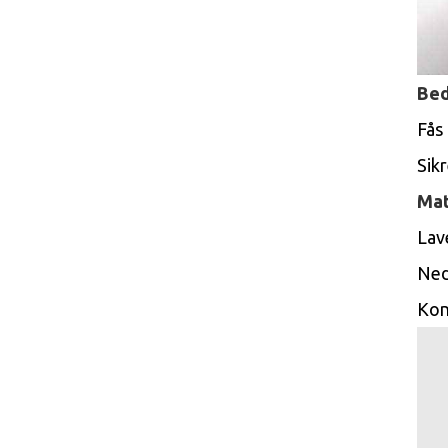
Bed
Fås
Sik
Mat
Lav
Ned
Kon