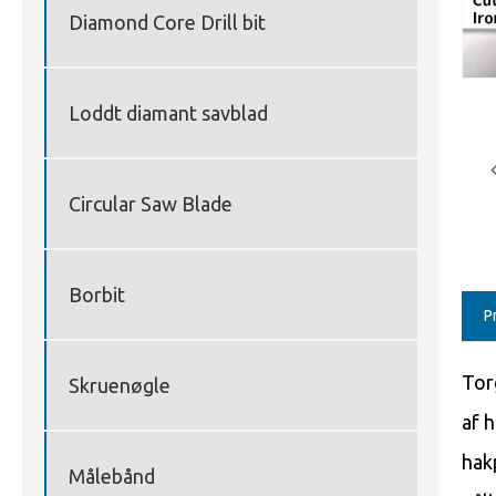
Diamond Core Drill bit
Loddt diamant savblad
Circular Saw Blade
Borbit
P
Tor
Skruenøgle
af 
hak
Målebånd