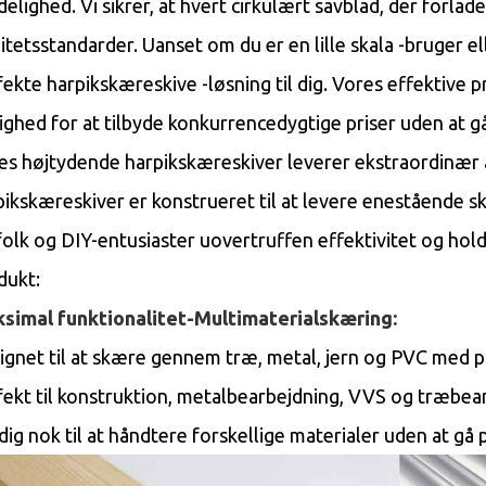
idelighed. Vi sikrer, at hvert cirkulært savblad, der forla
litetsstandarder. Uanset om du er en lille skala -bruger e
fekte harpikskæreskive -løsning til dig. Vores effektive 
ighed for at tilbyde konkurrencedygtige priser uden at 
es højtydende harpikskæreskiver leverer ekstraordinær 
pikskæreskiver er konstrueret til at levere enestående sk
folk og DIY-entusiaster uovertruffen effektivitet og hol
dukt:
simal funktionalitet-Multimaterialskæring:
ignet til at skære gennem træ, metal, jern og PVC med p
fekt til konstruktion, metalbearbejdning, VVS og træbea
idig nok til at håndtere forskellige materialer uden at g