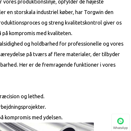
der vores produktionslinje, opfylder de højeste
ller en storskala industriel køber, har Torgwin den
produktionsproces og streng kvalitetskontrol giver os
gå på kompromis med kvaliteten.
alsidighed og holdbarhed for professionelle og vores
æreydelse på tværs af flere materialer, der tilbyder
dbarhed. Her er de fremragende funktioner i vores
ræcision og lethed.
rbejdningsprojekter.
å på kompromis med ydelsen.
WhatsApp