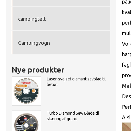
pål
kva
campingtelt
per
mul
Campingvogn
Vor
har
fag
Nye produkter
pro
Laser-svejset diamant savblad til
beton
Mak
Des
Per
Turbo Diamond Saw Blade til
Als
skæring af granit