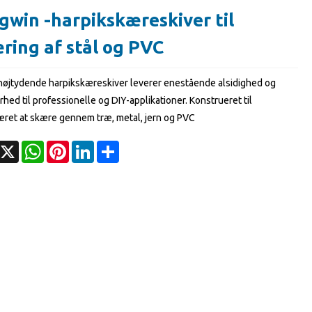
gwin -harpikskæreskiver til
ring af stål og PVC
højtydende harpikskæreskiver leverer enestående alsidighed og
hed til professionelle og DIY-applikationer. Konstrueret til
ret at skære gennem træ, metal, jern og PVC
acebook
X
WhatsApp
Pinterest
LinkedIn
Share