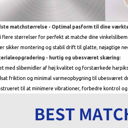
ste matchstørrelse - Optimal pasform til dine værktø
 i flere størrelser for perfekt at matche dine vinkelslib
rer sikker montering og stabil drift til glatte, nøjagtige 
erialeopgradering - hurtig og ubesværet skæring:
et med slibemidler af høj kvalitet og forstærkede harpiks
sat friktion og minimal varmeopbygning til ubesværet dr
strueret til at minimere vibrationer, forbedre kontrol og