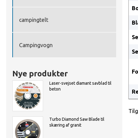
Bo
campingtelt
Bl
S
Campingvogn
S
Fo
Nye produkter
Laser-svejset diamant savblad til
beton
Re
Til
Turbo Diamond Saw Blade til
skæring af granit