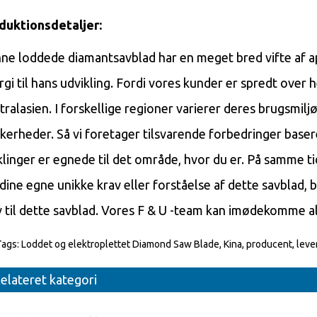
duktionsdetaljer:
ne loddede diamantsavblad har en meget bred vifte af app
rgi til hans udvikling. Fordi vores kunder er spredt over
tralasien. I forskellige regioner varierer deres brugsmilj
kkerheder. Så vi foretager tilsvarende forbedringer basere
klinger er egnede til det område, hvor du er. På samme ti
 dine egne unikke krav eller forståelse af dette savblad, 
v til dette savblad. Vores F & U -team kan imødekomme al
Tags: Loddet og elektroplettet Diamond Saw Blade, Kina, producent, leveran
elateret kategori