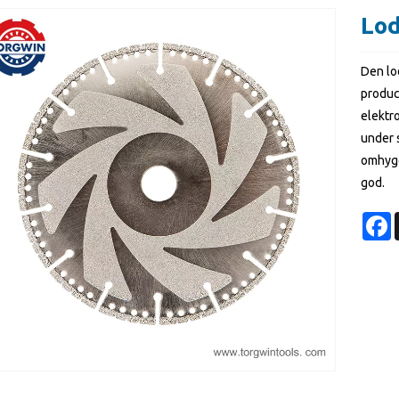
Lod
Den lo
produc
elektro
under 
omhygg
god.
F