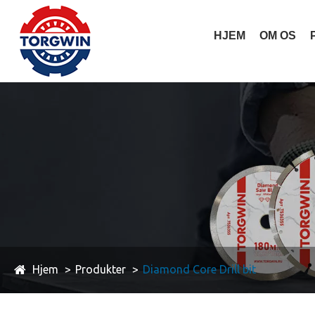
HJEM
OM OS
Hjem
Produkter
Diamond Core Drill bit