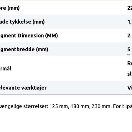
re (mm)
2
ade tykkelse (mm)
1
egment Dimension (MM)
2
egmentbredde (mm)
5
R
rmål
s
levante værktøjer
V
gængelige størrelser: 125 mm, 180 mm, 230 mm. For tilpa