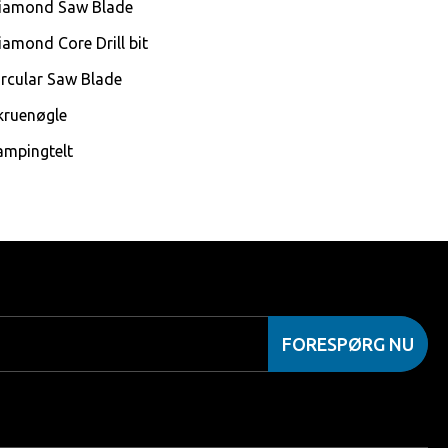
iamond Saw Blade
iamond Core Drill bit
ircular Saw Blade
kruenøgle
ampingtelt
FORESPØRG NU