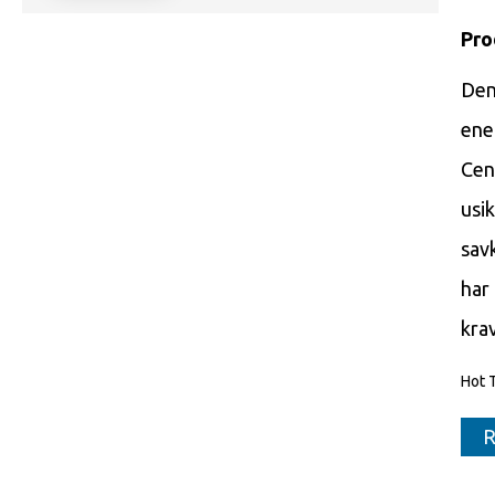
Pro
Den
ene
Cen
usi
sav
har
kra
Hot 
R