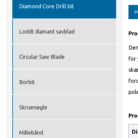
Diamond Core Drill bit
P
Loddt diamant savblad
Pro
Den
Circular Saw Blade
for
skæ
for
Borbit
pol
Skruenøgle
Pro
Di
Målebånd