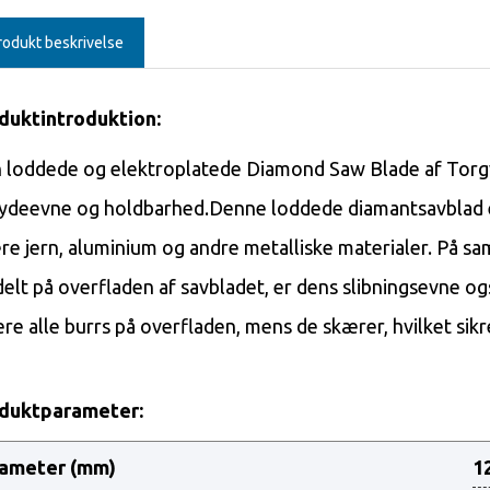
rodukt beskrivelse
duktintroduktion:
 loddede og elektroplatede Diamond Saw Blade af Torgwi
 ydeevne og holdbarhed.
Denne loddede diamantsavblad er
re jern, aluminium og andre metalliske materialer. På sa
delt på overfladen af ​​savbladet, er dens slibningsevne 
ere alle burrs på overfladen, mens de skærer, hvilket sik
duktparameter:
ameter (mm)
1