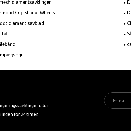
mesh diamantsavklinger
D
amond Cup Slibing Wheels
D
ddt diamant savblad
C
rbit
S
lebånd
c
mpingvogn
egeringssavklinger eller
g inden for 24 timer.