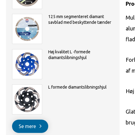
Pro
125 mm segmenteret diamant
Mul
savblad med beskyttende tænder
alu
fla
Høj kvalitet L -formede
diamantslibningshjul
For
af 
L formede diamantslibningshjul
Høj
Gla
bru
Se mere