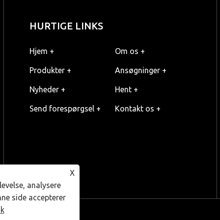
HURTIGE LINKS
Hjem +
Om os +
Produkter +
Ansøgninger +
Nyheder +
Hent +
Send forespørgsel +
Kontakt os +
X
levelse, analysere
nne side accepterer
ik