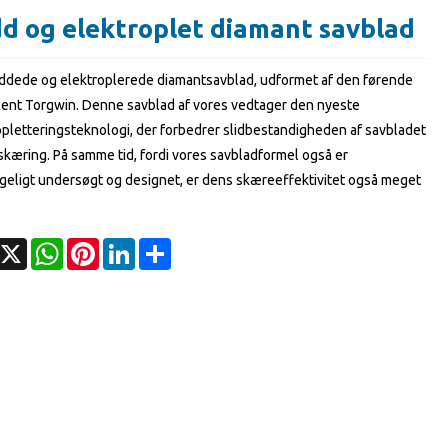
d og elektroplet diamant savblad
ddede og elektroplerede diamantsavblad, udformet af den førende
ent Torgwin. Denne savblad af vores vedtager den nyeste
pletteringsteknologi, der forbedrer slidbestandigheden af ​​savbladet
skæring. På samme tid, fordi vores savbladformel også er
eligt undersøgt og designet, er dens skæreeffektivitet også meget
acebook
X
WhatsApp
Pinterest
LinkedIn
Share