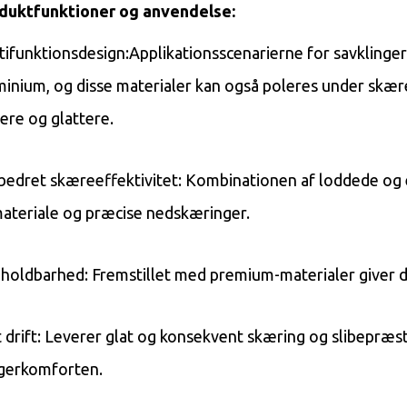
duktfunktioner og anvendelse:
tifunktionsdesign:
Applikationsscenarierne for savklinge
minium, og disse materialer kan også poleres under skær
dere og glattere.
bedret skæreeffektivitet: Kombinationen af ​​loddede og 
materiale og præcise nedskæringer.
 holdbarhed: Fremstillet med premium-materialer giver d
t drift: Leverer glat og konsekvent skæring og slibepræs
gerkomforten.