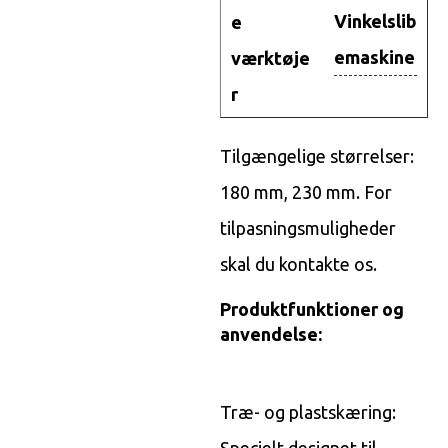
Vinkelslib
e
emaskine
værktøje
r
Tilgængelige størrelser:
180 mm, 230 mm. For
tilpasningsmuligheder
skal du kontakte os.
Produktfunktioner og
anvendelse:
Træ- og plastskæring:
Specielt designet til