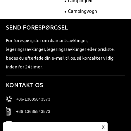
campingtelt
Campingvogn
SEND FORESPØRGSEL
For forespørgsler om diamantsavklinger,
legeringssavklinger, legeringssavklinger eller prisliste,
bedes du efterlade din e-mail til os, så kontakter vi dig
inden for 24 timer.
KONTAKT OS
+86-13685843573
+86-13685843573
Sales02@nbtg-tools.com
X