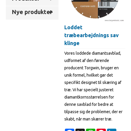
Nye produkter
Loddet
træbearbejdnings sav
klinge
Vores loddede diamantsavblad,
udformet af den førende
producent Torgwin, bruger en
unik formel, hvilket gør det
specifikt designet til skæring af
træ. Vi har specielt justeret
diamantkornsstørrelsen for
denne savblad for bedre at
tilpasse sig de problemer, der er
skabt, når man skærer træ.
Facebook
X
WhatsApp
Pinterest
LinkedI