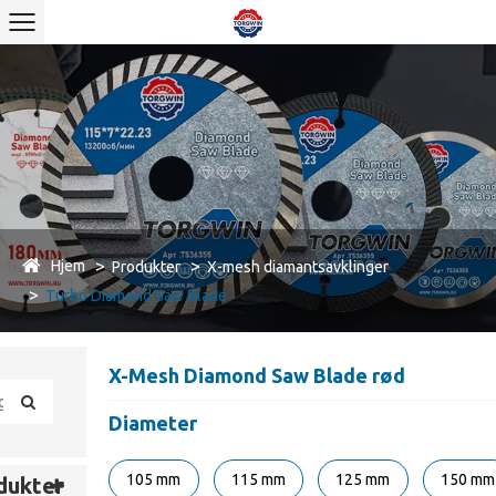
Hjem
Produkter
X-mesh diamantsavklinger
Turbo Diamond Saw Blade
X-Mesh Diamond Saw Blade rød
Diameter
105 mm
115 mm
125 mm
150 mm
dukter