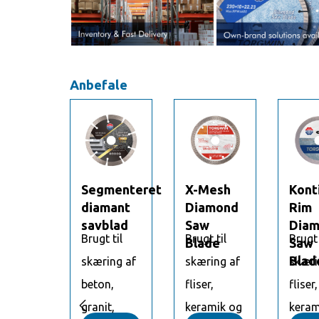
Anbefale
Segmenteret
X-Mesh
Kont
diamant
Diamond
Rim
savblad
Saw
Dia
Brugt til
Brugt til
Brugt 
Blade
Saw
Blad
skæring af
skæring af
skæri
beton,
fliser,
fliser,

granit,
keramik og
keram