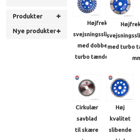
Produkter
Højfrekvent
Højfre
Nye produkter
svejsningsslibningshjul
svejsningssl
med dobbelt række
med turbo t
turbo tænder 125 mm
m
Cirkulær
Høj
savblad
kvalitet
til skære
slibende