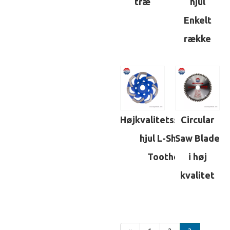
træ
hjul
Enkelt
række
Højkvalitetsslibende
Circular
hjul L-Shape
Saw Blade
Toothed
i høj
kvalitet